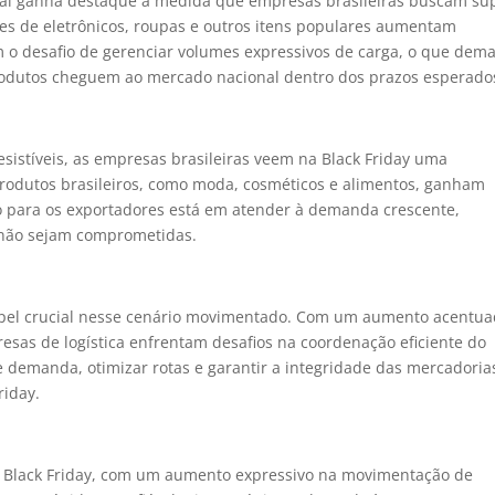
onal ganha destaque à medida que empresas brasileiras buscam sup
es de eletrônicos, roupas e outros itens populares aumentam
m o desafio de gerenciar volumes expressivos de carga, o que dem
 produtos cheguem ao mercado nacional dentro dos prazos esperado
sistíveis, as empresas brasileiras veem na Black Friday uma
rodutos brasileiros, como moda, cosméticos e alimentos, ganham
o para os exportadores está em atender à demanda crescente,
 não sejam comprometidas.
el crucial nesse cenário movimentado. Com um aumento acentu
esas de logística enfrentam desafios na coordenação eficiente do
e demanda, otimizar rotas e garantir a integridade das mercadoria
riday.
la Black Friday, com um aumento expressivo na movimentação de