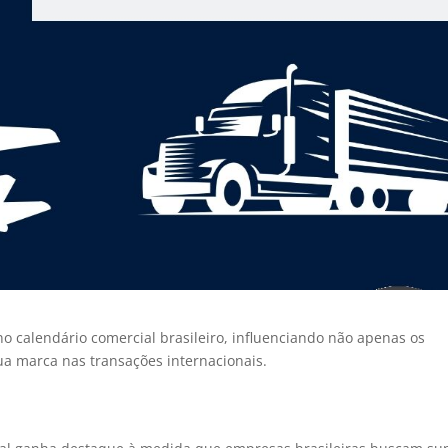
o calendário comercial brasileiro, influenciando não apenas os
 marca nas transações internacionais.