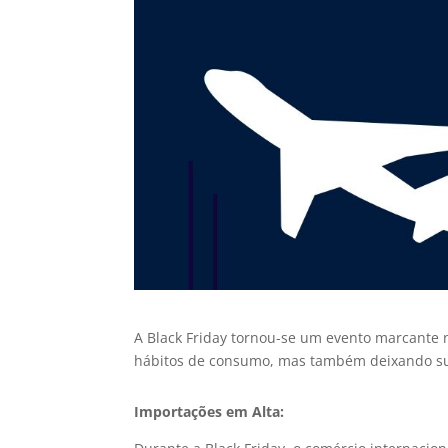
A Black Friday tornou-se um evento marcante n
hábitos de consumo, mas também deixando sua
Importações em Alta: